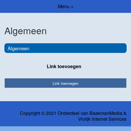
Menu +
Algemeen
Algemeen
Link toevoegen
Link toevoegen
Copyright © 2021 Onderdeel van
BaakmanMedia
&
Vrolijk Internet Services