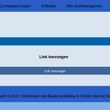
Linktegoed kopen
Artikelen
Alle dochterpagina's
Link toevoegen
Link toevoegen
ight © 2021 Onderdeel van
BaakmanMedia
&
Vrolijk Internet S