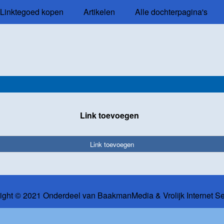
Linktegoed kopen
Artikelen
Alle dochterpagina's
Link toevoegen
Link toevoegen
ight © 2021 Onderdeel van
BaakmanMedia
&
Vrolijk Internet S