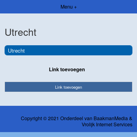
Menu +
Utrecht
Utrecht
Link toevoegen
Link toevoegen
Copyright © 2021 Onderdeel van
BaakmanMedia
&
Vrolijk Internet Services